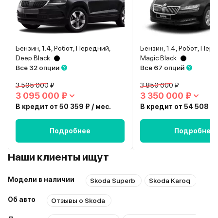
Бензин, 1.4, Робот, Передний,
Бензин, 1.4, Робот, Пер
Deep Black
Magic Black
Все 32 опции
Все 67 опций
3 595 000 ₽
3 850 000 ₽
3 095 000 ₽
3 350 000 ₽
В кредит от 50 359 ₽ / мес.
В кредит от 54 508 ₽ 
Подробнее
Подробнее
Наши клиенты ищут
Модели в наличии
Skoda Superb
Skoda Karoq
Sko
Об авто
Отзывы о Skoda