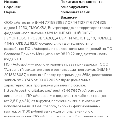
Ижевск
Политика для контента,
Воронеж
генерируемого
Пермь
пользователями
Вакансии
ООО «Автоспот» (ИНН 7715936827 ОРГН 1127746774825
адрес 111250, Г.МОСКВА, Внутригородская территория города
федерального значения МУНИЦИПАЛЬНЫЙ ОКРУГ
ЛЕФОРТОВО, ПРОЕЗД ЗАВОДА СЕРП И МОЛОТ, Д. 10, ПОМЕЩ.
41Н/9, ОКВЭД 62.0) осуществляет деятельность по
разработке ПО «Autospot» и предоставлению лицензий на ПО.
Согласно Приказу Минцифры от 08.10.22, вид деятельности
(код): 2.01.
ПО «Autospot» — исключительные права принадлежат ООО
"Автоспот": свидетельство о регистрации программы ЭВМ №
2018618687, внесена в Реестр программ для ЭВМ, реестровая
запись № 28745 от 09.07.2025 г. Функциональные
характеристики Программы указаны по ссылке:
https://reestr.digital.gov.ru/reestr/3467687/
. Стоимость
лицензии на ПО «Autospot» определяется либо как процент
(от 2,5% до 3%) от выручки, полученной лицензиатом от
использования ПО «Autospot», либо как фиксированный
платеж от 1100 рублей за каждого привлеченного с
использованием ПО «Autospot» клиента. Для точного расчета