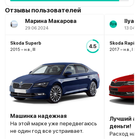
Отзывы пользователей
Марина Макарова
Ilya 
29.06.2024
13.04.
Skoda Superb
Skoda Rapid
4.5
2015 – н.в., III
2017 – н.в., I 
Машинка надежная
Лучший ав
На этой марке уже передвегаюсь
деньги!
не один год все устраивает.
Расход на 