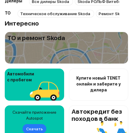
Дилеры
Все дилеры Skoda
Skoda РОЛЬФ Витебский
ТО
Техническое обслуживание Skoda
Ремонт Skoda
Интересно
ТО и ремонт Skoda
Автомобили
Купите новый TENET
с пробегом
онлайн и заберите у
дилера
Автокредит без
Скачайте приложение
походов в банк
Autospot
Скачать