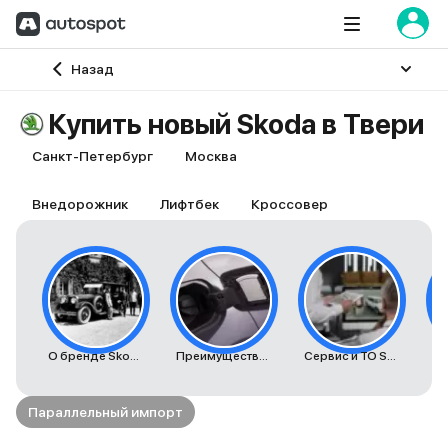
Главная
Назад
Купить новый Skoda в Твери
Санкт-Петербург
Москва
Внедорожник
Лифтбек
Кроссовер
О бренде Skoda
Преимущества автомобилей Skoda
Сервис и ТО Skoda
К
Параллельный импорт