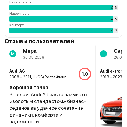
Безопасность
4.8
Надежность
4.8
Комфорт
4.8
Отзывы пользователей
Марк
Серг
М
30.05.2026
26.03.
Audi A6
Audi e-tron
1.0
2008 – 2011, III (C6) Рестайлинг
2018 – 2023, I
Хорошая тачка
В целом, Audi A6 часто называют
«золотым стандартом» бизнес-
седанов за удачное сочетание
динамики, комфорта и
надёжности