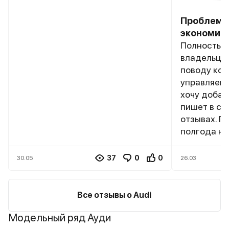
Проблемы
экономичн
Полностью 
владельцев
поводу ком
управляемос
хочу добави
пишет в св
отзывах. П
полгода на
накатал ок
Использую
37
0
0
30.05
26.03
исключител
Москве и 
Заряжаю эл
Все отзывы о Audi
гараже по
Модельный ряд Ауди
изготовите