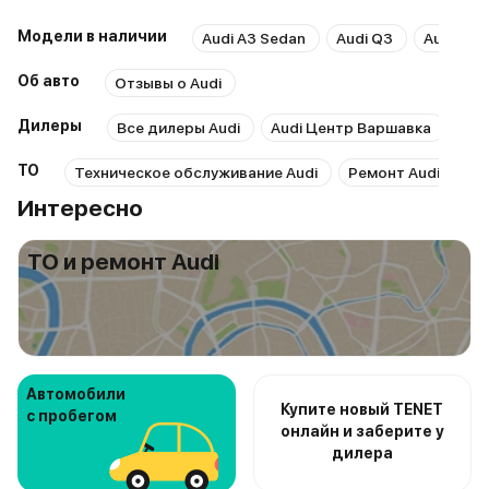
Модели в наличии
Audi A3 Sedan
Audi Q3
Audi Q5 
Об авто
Отзывы о Audi
Дилеры
Все дилеры Audi
Audi Центр Варшавка
Ауд
ТО
Техническое обслуживание Audi
Ремонт Audi
Ре
Интересно
ТО и ремонт Audi
Автомобили
Купите новый TENET
с пробегом
онлайн и заберите у
дилера