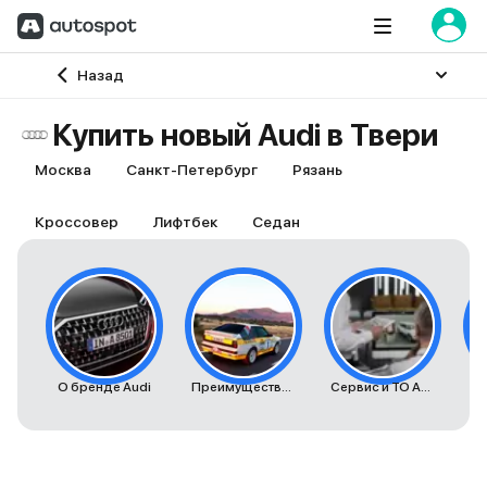
Главная
Назад
Купить новый Audi в Твери
Москва
Санкт-Петербург
Рязань
Кроссовер
Лифтбек
Седан
О бренде Audi
Преимущества автомобилей Audi
Сервис и ТО Audi
К