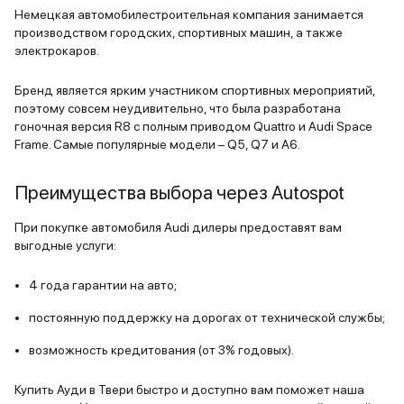
90% емкос
Немецкая автомобилестроительная компания занимается
батареи. С
производством городских, спортивных машин, а также
провел в га
электрокаров.
самом деле
обязательн
Бренд является ярким участником спортивных мероприятий,
Китайские 
поэтому совсем неудивительно, что была разработана
гоночная версия R8 c полным приводом Quattro и Audi Space
позволяют 
Frame. Самые популярные модели – Q5, Q7 и А6.
мощностью 
мощи впол
Преимущества выбора через Autospot
за ночь ко
пробег в ра
При покупке автомобиля Audi дилеры предоставят вам
Обычно бол
выгодные услуги:
накатывают
км пробега
4 года гарантии на авто;
недостаточ
постоянную поддержку на дорогах от технической службы;
в компенс
электроэне
возможность кредитования (от 3% годовых).
бесплатных
Москве одн
Купить Ауди в Твери быстро и доступно вам поможет наша