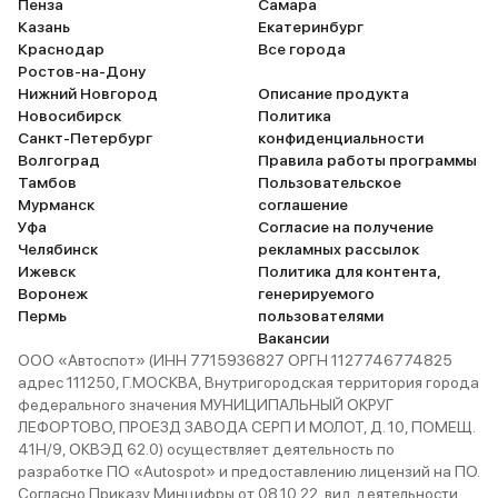
Пенза
Самара
запаса ход
Казань
Екатеринбург
хода в 435
Краснодар
Все города
теоретичес
Ростов-на-Дону
Нижний Новгород
Описание продукта
определенн
Новосибирск
Политика
температу
Санкт-Петербург
конфиденциальности
воздуха не
Волгоград
Правила работы программы
климат кон
Тамбов
Пользовательское
внешнее о
Мурманск
соглашение
Уфа
Согласие на получение
сухой асфа
Челябинск
рекламных рассылок
летняя рез
Ижевск
Политика для контента,
движение п
Воронеж
генерируемого
40 км/ч бе
Пермь
пользователями
также отсу
Вакансии
ООО «Автоспот» (ИНН 7715936827 ОРГН 1127746774825
багажа. К 
адрес 111250, Г.МОСКВА, Внутригородская территория города
такое нево
федерального значения МУНИЦИПАЛЬНЫЙ ОКРУГ
реальный з
ЛЕФОРТОВО, ПРОЕЗД ЗАВОДА СЕРП И МОЛОТ, Д. 10, ПОМЕЩ.
фантастика
41Н/9, ОКВЭД 62.0) осуществляет деятельность по
полтора. З
разработке ПО «Autospot» и предоставлению лицензий на ПО.
Согласно Приказу Минцифры от 08.10.22, вид деятельности