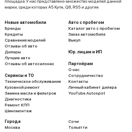
площадка. У нас представлено множество моделей данной
естественн
марки, среди которых А5 Купе, Q8, RS5 и другие.
находится 
Далее, пла
Новые автомобили
Авто с пробегом
есть, но не
Бренды
Каталог авто с пробегом
Вашим домо
Кредиты
Заказ автомобиля
Добавлю т
Сравнения моделей
Выкуп
сверхбыст
Отзывы об авто
поблизости
Дилеры
Юр. лицам и ИП
Лучшие авто
найдете. И
Отзывы об автосалонах
Партнёрам
делаю выво
О нас
для автол
Сервисы и ТО
Сотрудничество
гараж рядо
Техническое обслуживание
Контакты
жительства
Кузовной ремонт
Личный кабинет дилера
Замена масла и фильтров
YouTube Autospot
подведенн
Диагностика
электроэне
Ремонт КПП
при постоя
Шиномонтаж
нем, или в
Города
Сочи
авто на ра
Москва
Тольятти
расхода эл