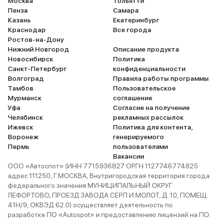
Москва
Тольятти
Пенза
Самара
Казань
Екатеринбург
Краснодар
Все города
Ростов-на-Дону
Нижний Новгород
Описание продукта
Новосибирск
Политика
Санкт-Петербург
конфиденциальности
Волгоград
Правила работы программы
Тамбов
Пользовательское
Мурманск
соглашение
Уфа
Согласие на получение
Челябинск
рекламных рассылок
Ижевск
Политика для контента,
Воронеж
генерируемого
Пермь
пользователями
Вакансии
ООО «Автоспот» (ИНН 7715936827 ОРГН 1127746774825
адрес 111250, Г.МОСКВА, Внутригородская территория города
федерального значения МУНИЦИПАЛЬНЫЙ ОКРУГ
ЛЕФОРТОВО, ПРОЕЗД ЗАВОДА СЕРП И МОЛОТ, Д. 10, ПОМЕЩ.
41Н/9, ОКВЭД 62.0) осуществляет деятельность по
разработке ПО «Autospot» и предоставлению лицензий на ПО.