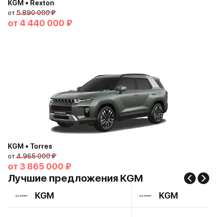
KGM • Rexton
от
5 890 000 ₽
от
4 440 000 ₽
KGM • Torres
от
4 965 000 ₽
от
3 865 000 ₽
Лучшие предложения KGM
KGM
KGM