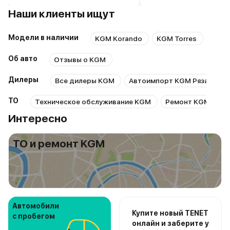
Наши клиенты ищут
Модели в наличии
KGM Korando
KGM Torres
KGM 
Об авто
Отзывы о KGM
Дилеры
Все дилеры KGM
Автоимпорт KGM Рязань
ТО
Техническое обслуживание KGM
Ремонт KGM
Р
Интересно
ТО и ремонт KGM
Автомобили
Купите новый TENET
с пробегом
онлайн и заберите у