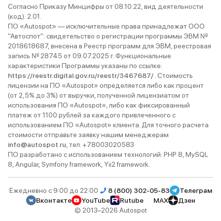
Согласно Приказу Минцифры от 08.10.22, вид деятельности
(код): 2.01.
ПО «Autospot» — исключительные права принадлежат ООО
"Автоспот": свидетельство о регистрации программы ЭВМ №
2018618687, внесена в Реестр программ для ЭВМ, реестровая
запись № 28745 от 09.07.2025 г. Функциональные
характеристики Программы указаны по ссылке:
https://reestr.digital.gov.ru/reestr/3467687/
. Стоимость
лицензии на ПО «Autospot» определяется либо как процент
(от 2,5% до 3%) от выручки, полученной лицензиатом от
использования ПО «Autospot», либо как фиксированный
платеж от 1100 рублей за каждого привлеченного с
использованием ПО «Autospot» клиента. Для точного расчета
стоимости отправьте заявку нашим менеджерам
info@autospot.ru
, тел. +78003020583
ПО разработано с использованием технологий: PHP 8, MySQL
8, Angular, Symfony framework, Yii2 framework.
Ежедневно с 9:00 до 22:00
8 (800) 302-05-83
Телеграм
Вконтакте
YouTube
Rutube
MAX
Дзен
© 2013–2026 Autospot