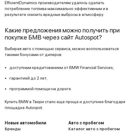
оказией пр
EfficientDynamics производителям удалось сделать
потребление топлива максимально эффективным и в
на дисках(
результате снизить вредные выбросы в атмосферу.
коврик в б
накладку н
Какие предложения можно получить при
полезная ш
покупке БМВ через сайт Autospot?
передние и
за 5 т.р. с
Выбирая авто с помощью сервиса, можно воспользоваться
часть ( пол
такими бонусами от дилеров:
через неде
радиаторе 
доступным кредитованием от BMW Financial Services;
камешков),
гарантией до 2 лет;
на сиденья
и летом да
программой помощи на дороге.
раздельном
мокнут. Эк
Купить BMW в Твери стало еще проще и доступнее благодаря
площадке Autospot.
меняю пере
Всреднем ч
собой кон
Новые автомобили
Авто с пробегом
Бренды
Каталог авто с пробегом
мотор,коро