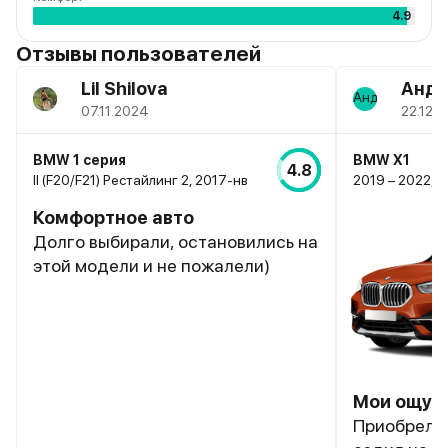
4.9
Отзывы пользователей
Lil Shilova
Андр
07.11.2024
22.12.
BMW 1 серия
BMW X1
4.8
II (F20/F21) Рестайлинг 2, 2017-нв
2019 – 2022, I
Комфортное авто
Долго выбирали, остановились на
этой модели и не пожалели)
Мои ощуще
Приобрел в 2019