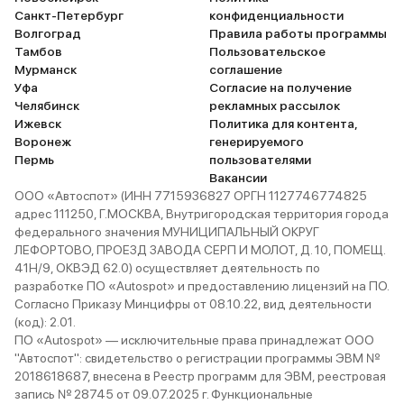
шиномонтаж
Санкт-Петербург
конфиденциальности
этой, на з
Волгоград
Правила работы программы
ведёт себя
Тамбов
Пользовательское
прогнозиру
Мурманск
соглашение
парковке н
Уфа
Согласие на получение
Челябинск
рекламных рассылок
легковые н
Ижевск
Политика для контента,
сложно вые
Воронеж
генерируемого
лопатку( па
Пермь
пользователями
целом - Мы
Вакансии
машиной до
ООО «Автоспот» (ИНН 7715936827 ОРГН 1127746774825
адрес 111250, Г.МОСКВА, Внутригородская территория города
Всем хорош
федерального значения МУНИЦИПАЛЬНЫЙ ОКРУГ
ЛЕФОРТОВО, ПРОЕЗД ЗАВОДА СЕРП И МОЛОТ, Д. 10, ПОМЕЩ.
41Н/9, ОКВЭД 62.0) осуществляет деятельность по
разработке ПО «Autospot» и предоставлению лицензий на ПО.
Согласно Приказу Минцифры от 08.10.22, вид деятельности
(код): 2.01.
ПО «Autospot» — исключительные права принадлежат ООО
"Автоспот": свидетельство о регистрации программы ЭВМ №
2018618687, внесена в Реестр программ для ЭВМ, реестровая
запись № 28745 от 09.07.2025 г. Функциональные